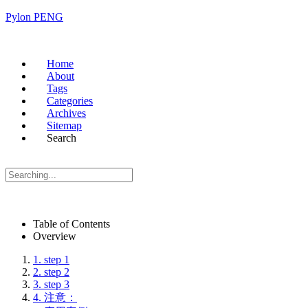
Pylon PENG
Home
About
Tags
Categories
Archives
Sitemap
Search
Table of Contents
Overview
1.
step 1
2.
step 2
3.
step 3
4.
注意：