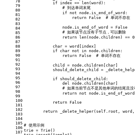
78
if
 index == 
len
(word):
79
# 到达单词末尾
80
if
not
 node.is_end_of_word:
81
return
False
# 单词不存在
82
83
                node.is_end_of_word = 
False
84
# 如果该节点没有子节点，可以删除
85
86
return
len
(node.children) == 
0
87
88
            char = word[index]
89
if
 char 
not
in
 node.children:
90
return
False
# 单词不存在
91
92
            child = node.children[char]
93
            should_delete_child = _delete_help
94
95
if
 should_delete_child:
96
del
 node.children[char]
97
# 如果当前节点不是其他单词的结尾且没
98
return
not
 node.is_end_of_word
99
100
return
False
101
102
return
 _delete_helper(
self
.root, word,
103
104
105
# 使用示例
106
trie = Trie()
107
trie.insert(
"apple"
)