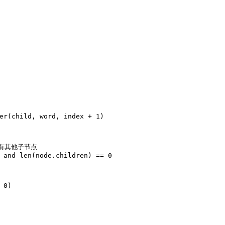
er(child, word, index + 
1
)
有其他子节点
 
and
len
(node.children) == 
0
 
0
)