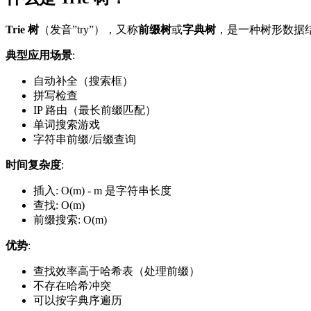
Trie 树
（发音”try”），又称
前缀树
或
字典树
，是一种树形数据
典型应用场景
:
自动补全（搜索框）
拼写检查
IP 路由（最长前缀匹配）
单词搜索游戏
字符串前缀/后缀查询
时间复杂度
:
插入: O(m) - m 是字符串长度
查找: O(m)
前缀搜索: O(m)
优势
:
查找效率高于哈希表（处理前缀）
不存在哈希冲突
可以按字典序遍历