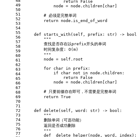
48
return
False
49
            node = node.children[char]
50
51
# 必须是完整单词
52
return
 node.is_end_of_word
53
54
55
def
starts_with
(
self, prefix: 
str
) -> 
bool
56
"""
57
        查找是否存在以prefix开头的单词
58
        时间复杂度: O(m)
59
        """
60
        node = 
self
.root
61
62
for
 char 
in
 prefix:
63
if
 char 
not
in
 node.children:
64
return
False
65
            node = node.children[char]
66
67
# 只要前缀存在即可，不需要是完整单词
68
69
return
True
70
71
72
def
delete
(
self, word: 
str
) -> 
bool
:
73
"""
74
        删除单词（可选功能）
75
        返回是否成功删除
76
        """
77
def
_delete_helper
(
node, word, index
):