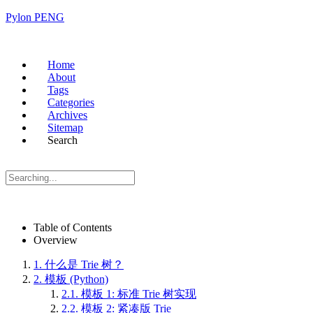
Pylon PENG
Home
About
Tags
Categories
Archives
Sitemap
Search
Table of Contents
Overview
1.
什么是 Trie 树？
2.
模板 (Python)
2.1.
模板 1: 标准 Trie 树实现
2.2.
模板 2: 紧凑版 Trie