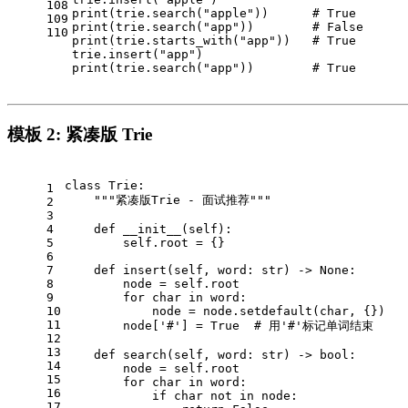
108
print
(trie.search(
"apple"
))      
# True
109
print
(trie.search(
"app"
))        
# False
110
print
(trie.starts_with(
"app"
))   
# True
trie.insert(
"app"
)
print
(trie.search(
"app"
))        
# True
模板 2: 紧凑版 Trie
class
Trie
:
1
"""紧凑版Trie - 面试推荐"""
2
3
4
def
__init__
(
self
):
5
self
.root = {}
6
7
def
insert
(
self, word: 
str
) -> 
None
:
8
        node = 
self
.root
9
for
 char 
in
 word:
10
            node = node.setdefault(char, {})
11
        node[
'#'
] = 
True
# 用'#'标记单词结束
12
13
def
search
(
self, word: 
str
) -> 
bool
:
14
        node = 
self
.root
15
for
 char 
in
 word:
16
if
 char 
not
in
 node:
17