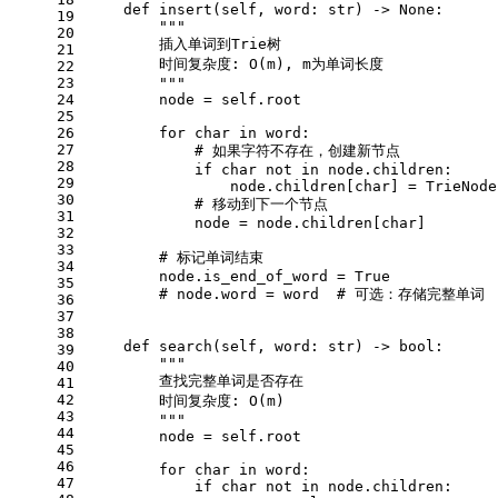
def
insert
(
self, word: 
str
) -> 
None
:
19
"""
20
        插入单词到Trie树
21
        时间复杂度: O(m), m为单词长度
22
23
        """
24
        node = 
self
.root
25
26
for
 char 
in
 word:
27
# 如果字符不存在，创建新节点
28
if
 char 
not
in
 node.children:
29
                node.children[char] = TrieNode
30
# 移动到下一个节点
31
            node = node.children[char]
32
33
# 标记单词结束
34
        node.is_end_of_word = 
True
35
# node.word = word  # 可选：存储完整单词
36
37
38
def
search
(
self, word: 
str
) -> 
bool
:
39
"""
40
        查找完整单词是否存在
41
42
        时间复杂度: O(m)
43
        """
44
        node = 
self
.root
45
46
for
 char 
in
 word:
47
if
 char 
not
in
 node.children: