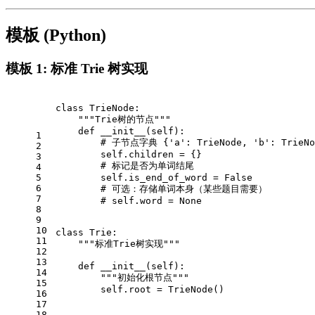
模板 (Python)
模板 1: 标准 Trie 树实现
class
TrieNode
:
"""Trie树的节点"""
def
__init__
(
self
):
1
# 子节点字典 {'a': TrieNode, 'b': TrieNo
2
self
.children = {}
3
# 标记是否为单词结尾
4
5
self
.is_end_of_word = 
False
6
# 可选：存储单词本身（某些题目需要）
7
# self.word = None
8
9
10
class
Trie
:
11
"""标准Trie树实现"""
12
13
def
__init__
(
self
):
14
"""初始化根节点"""
15
self
.root = TrieNode()
16
17
18